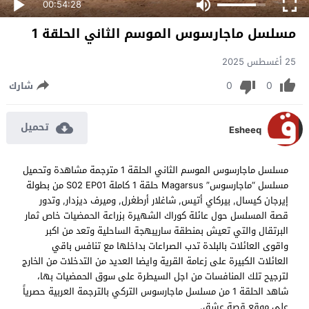
00:54:28
مسلسل ماجارسوس الموسم الثاني الحلقة 1
25 أغسطس 2025
0
0
شارك
تحميل
Esheeq
مسلسل ماجارسوس الموسم الثاني الحلقة 1 مترجمة مشاهدة وتحميل
مسلسل “ماجارسوس” Magarsus حلقة 1 كاملة S02 EP01 من بطولة
إيرجان كيسال, بيركاي أتيس, شاغلار أرطغرل, وميرف ديزدار, وتدور
قصة المسلسل حول عائلة كوراك الشهيرة بزراعة الحمضيات خاص ثمار
البرتقال والتي تعيش بمنطقة ساريبهجة الساحلية وتعد من اكبر
واقوى العائلات بالبلدة تدب الصراعات بداخلها مع تنافس باقي
العائلات الكبيرة على زعامة القرية وايضا العديد من التدخلات من الخارج
لترجيح تلك المنافسات من اجل السيطرة على سوق الحمضيات بها،
شاهد الحلقة 1 من مسلسل ماجارسوس التركي بالترجمة العربية حصرياً
على موقع قصة عشق.