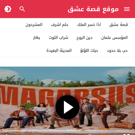
موقع قصة عشق
قصة عشق
اذا خسر الملك
حلم اشرف
المشردون
المؤسس عثمان
دين الروح
شراب التوت
بهار
حب بلا حدود
حبات اللؤلؤ
المدينة البعيدة