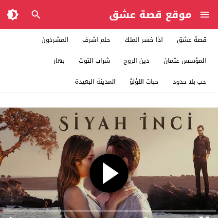
موقع قصة عشق
قصة عشق
اذا خسر الملك
حلم اشرف
المشردون
المؤسس عثمان
دين الروح
شراب التوت
بهار
حب بلا حدود
حبات اللؤلؤ
المدينة البعيدة