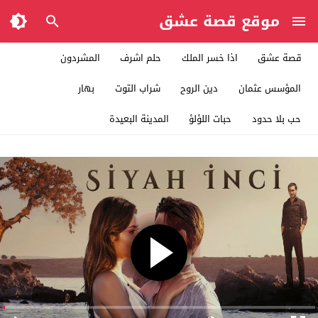
موقع قصة عشق
قصة عشق
اذا خسر الملك
حلم اشرف
المشردون
المؤسس عثمان
دين الروح
شراب التوت
بهار
حب بلا حدود
حبات اللؤلؤ
المدينة البعيدة