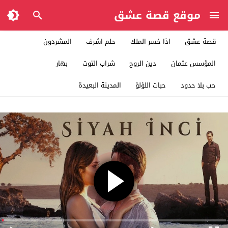
موقع قصة عشق
قصة عشق
اذا خسر الملك
حلم اشرف
المشردون
المؤسس عثمان
دين الروح
شراب التوت
بهار
حب بلا حدود
حبات اللؤلؤ
المدينة البعيدة