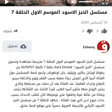
02:05:10
مسلسل الخبز الاسود الموسم الاول الحلقة 7
14 أغسطس 2025
0
0
شارك
تحميل
Esheeq
مسلسل الخبز الاسود الموسم الاول الحلقة 7 مترجمة مشاهدة وتحميل
مسلسل “الخبز الاسود” Kara Ekmek حلقة 7 كاملة S01EP07 من
بطولة أوشان جاكير، وإيليف جان اونغورلار، وتدور قصة المسلسل حول
الفتاة آسيا التي تعيش حياة صعبة بسبب الفقر وزوج والدتها سيئ
الطباع وتزداد العقبات عند الفتاة بعد ان حملت من صديقها والذي
رفض الزواج منها فتقرر آسيا الهرب لتبدأ الاثارة عند التقائها بشاب
وفتاة من عائلة غنية وافقوا على توصيلها لكن تنقلب الاحداث بسبب
حادث مروع ادى الي موت الفتاة ، شاهد الحلقة 7 من مسلسل الخبز
الاسود التركي بالترجمة العربية حصرياً على موقع قصة عشق.