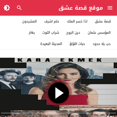
موقع قصة عشق
قصة عشق
اذا خسر الملك
حلم اشرف
المشردون
المؤسس عثمان
دين الروح
شراب التوت
بهار
حب بلا حدود
حبات اللؤلؤ
المدينة البعيدة