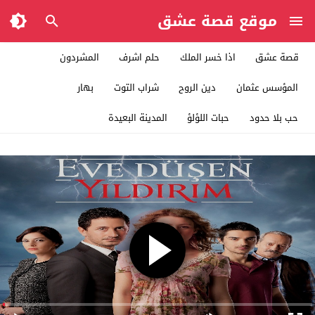
موقع قصة عشق
قصة عشق
اذا خسر الملك
حلم اشرف
المشردون
المؤسس عثمان
دين الروح
شراب التوت
بهار
حب بلا حدود
حبات اللؤلؤ
المدينة البعيدة